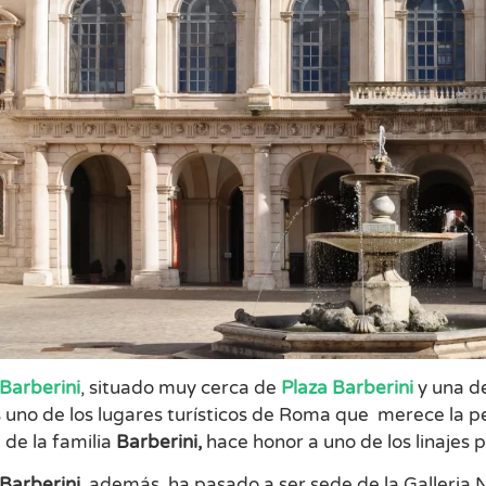
 Barberini
, situado muy cerca de
Plaza Barberini
y una d
s uno de los lugares turísticos de Roma que merece la pen
 de la familia
Barberini,
hace honor a uno de los linajes
 Barberini
, además, ha pasado a ser sede de la Galleria 