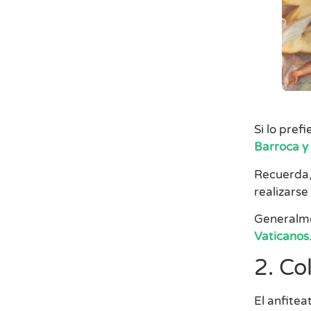
Si lo pref
Barroca y
Recuerda, 
realizarse
Generalme
Vaticanos
2. Co
El anfite