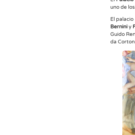
uno de lo
El palaci
Bernini
y
Guido Reni
da Corton