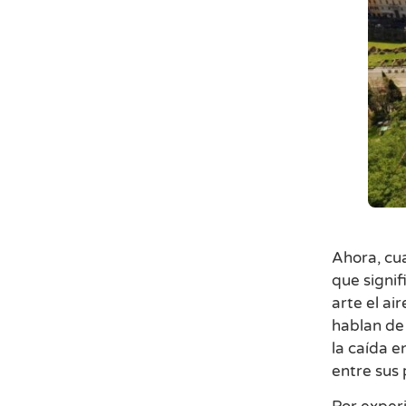
Ahora, cu
que signif
arte el ai
hablan de 
la caída 
entre sus 