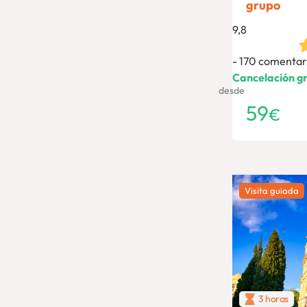
grupo
9,8
170 comentar
Cancelación gr
desde
59
€
Visita guiada
3 horas