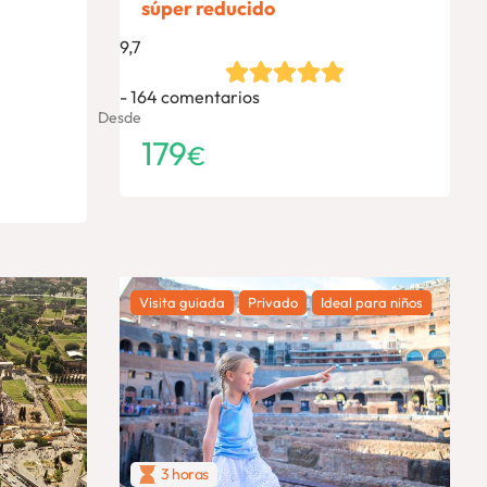
súper reducido
9,7
164 comentarios
Desde
179
€
Visita guiada
Privado
Ideal para niños
3 horas