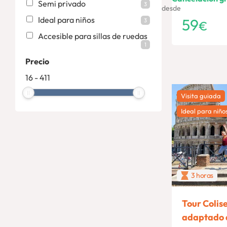
Semi privado
3
desde
Ideal para niños
59
3
€
Accesible para sillas de ruedas
1
Precio
16
-
411
Visita guiada
Ideal para niño
3 horas
Tour Colis
adaptado a