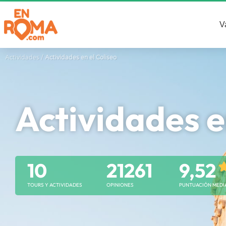
Coliseo
V
Actividades
/
Actividades en el Coliseo
Actividades e
10
21261
9,52
TOURS Y ACTIVIDADES
OPINIONES
PUNTUACIÓN MEDI