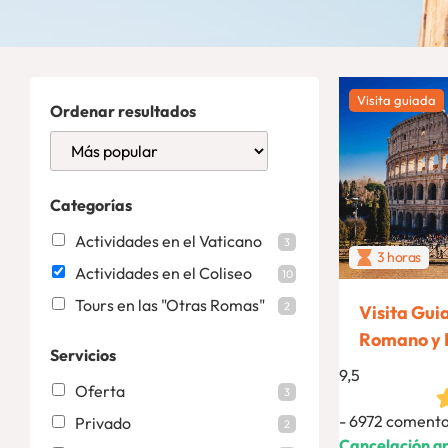
Visita guiada
Ordenar resultados
Categorías
Actividades en el Vaticano
3
3 horas
Actividades en el Coliseo
10
Tours en las "Otras Romas"
2
Visita Gui
Romano y 
Servicios
9,5
Oferta
3
6972 comenta
Privado
2
Cancelación gr