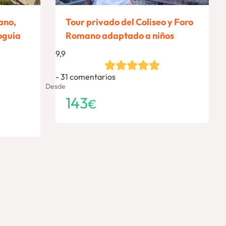
ano,
Tour privado del Coliseo y Foro
oguía
Romano adaptado a niños
9,9
31 comentarios
Desde
143
€