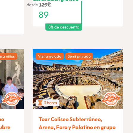
129
€
desde
89
8% de descuento
ara niños
Visita guiada
Semi privado
3 horas
no
Tour Coliseo Subterráneo,
ubre
Arena, Foro y Palatino en grupo