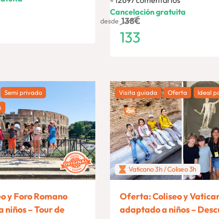
12697 comentarios
Cancelación gratuita
138
€
desde
133
Semi privado
Visita guiada
Oferta
Ideal p
s
Vaticano 3h / Coliseo 3h
eo y Foro Romano
Oferta: Coliseo y Vatica
 niños – Tour de
adaptado a niños – Desc