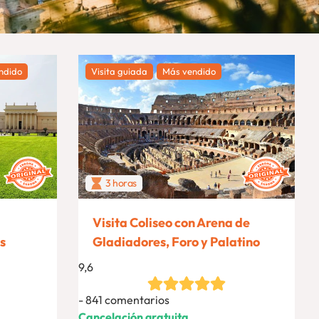
ndido
Visita guiada
Más vendido
3 horas
Visita Coliseo con Arena de
s
Gladiadores, Foro y Palatino
9,6
841 comentarios
Cancelación gratuita