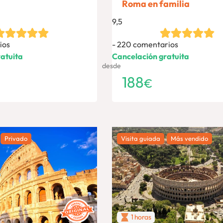
Roma en familia
9,5
ios
220 comentarios
atuita
Cancelación gratuita
desde
188
€
Privado
Visita guiada
Más vendido
1 horas