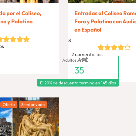
o por el Coliseo,
Entradas al Coliseo Rom
no y Palatino
Foro y Palatino con Audi
en Español
8
os
2 comentarios
49
€
Adultos
35
El 29% de descuento termina en
145 días
Oferta
Semi privado