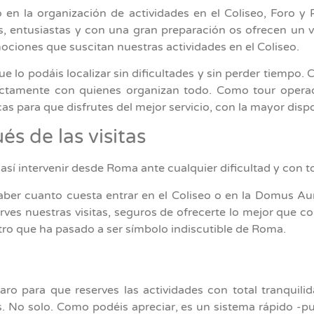
o en la organización de actividades en el Coliseo, Foro 
, entusiastas y con una gran preparación os ofrecen un via
mociones que suscitan nuestras actividades en el Coliseo.
 lo podáis localizar sin dificultades y sin perder tiempo.
ectamente con quienes organizan todo. Como tour operado
as para que disfrutes del mejor servicio, con la mayor dispo
s de las visitas
sí intervenir desde Roma ante cualquier dificultad y con t
saber cuanto cuesta entrar en el Coliseo o en la Domus A
rves nuestras visitas, seguros de ofrecerte lo mejor que c
atro que ha pasado a ser símbolo indiscutible de Roma.
ro para que reserves las actividades con total tranquilid
es. No solo. Como podéis apreciar, es un sistema rápido -