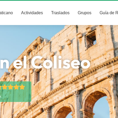
aticano
Actividades
Traslados
Grupos
Guía de 
n el Coliseo
A