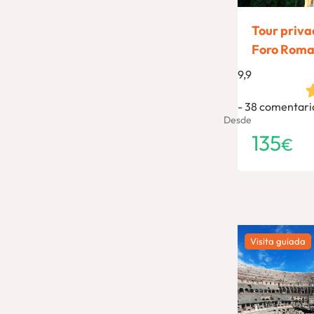
Tour privad
Foro Roma
9,9
38 comentari
Desde
135
€
Visita guiada