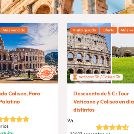
Más vendido
Visita guiada
Oferta
Más ve
Vaticano 3h / Coliseo 3h
ada Coliseo, Foro
Descuento de 5 €: Tour
Palatino
Vaticano y Coliseo en día
distintos
9,4
rios
atuita