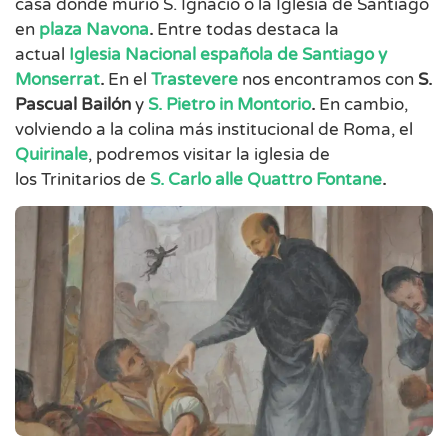
casa donde murió S. Ignacio o la Iglesia de Santiago
en
plaza Navona
.
Entre todas destaca la
actual
Iglesia Nacional española de Santiago y
Monserrat
.
En el
Trastevere
nos encontramos con
S.
Pascual Bailón
y
S. Pietro in Montorio
.
En cambio,
volviendo a la colina más institucional de Roma, el
Quirinale
, podremos visitar la iglesia de
los Trinitarios de
S. Carlo alle Quattro Fontane
.