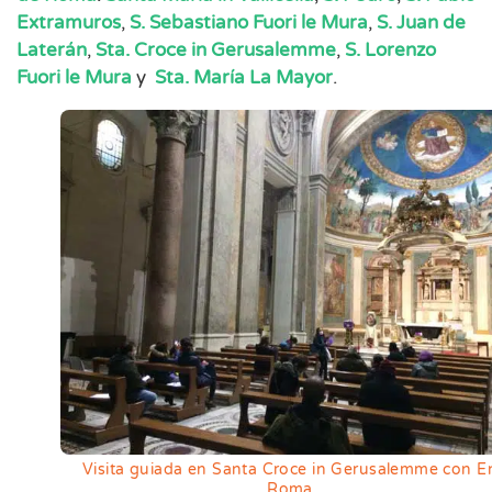
Extramuros
,
S. Sebastiano Fuori le Mura
,
S. Juan de
Laterán
,
Sta. Croce in Gerusalemme
,
S. Lorenzo
Fuori le Mura
y
Sta. María La Mayor
.
Visita guiada en Santa Croce in Gerusalemme con E
Roma