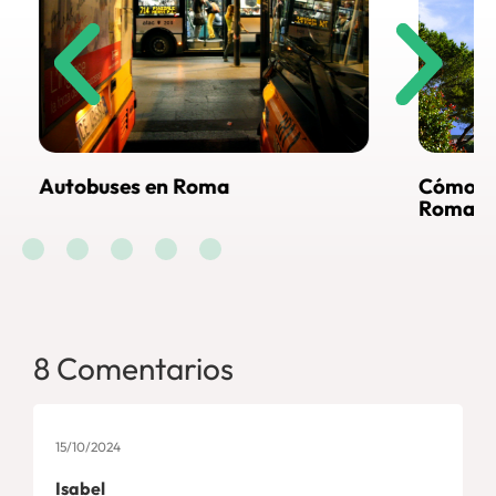
Cómo llegar al Vaticano desde
Vis
Roma
En
8 Comentarios
15/10/2024
Isabel