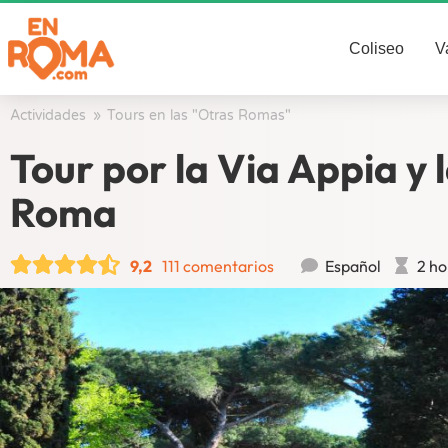
Coliseo
V
Actividades
/
Tours en las "Otras Romas"
/
Tour por la Via Appia y
Roma
9,2
111 comentarios
Español
2 ho