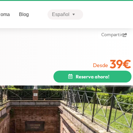
Roma
Blog
Español
English
Compartir
Português
Facebook
39
€
Twitter
Desde
LinkedIn
Reserva ahora!
WhatsApp
Print