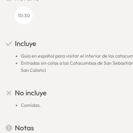
apabullante centro de la ciudad y con la tranquilidad de la Via
gloria de Roma y, a su vez, del lado crudo y difícil del origen d
10:30
pierdas!
*En algunas circunstancias ajenas a nosotros, es posible q
En ese caso, realizaremos la visita en las increíbles Catacu
Incluye
Guía en español para visitar el interior de las catacu
Entradas sin colas a las Catacumbas de San Sebastián
San Calisto)
No incluye
Comidas.
Notas