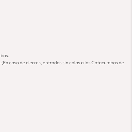
 Appia, la naturaleza nos rodea para que seamos testigos de la
el cristianismo. Un tour completo, diferente y original. ¡No te lo
ue las Catacumbas de San Sebastiano no estén disponibles.
mbas de San Calisto.
mbas.
 (En caso de cierres, entradas sin colas a las Catacumbas de