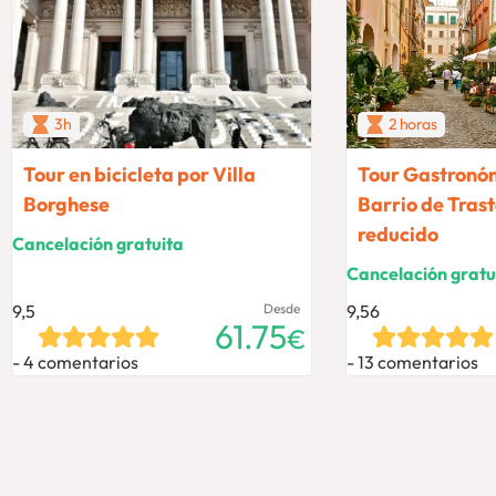
3h
2 horas
Tour en bicicleta por Villa
Tour Gastronóm
Borghese
Barrio de Tras
reducido
Cancelación gratuita
Cancelación gratu
9,5
Desde
9,56
61.75
€
4 comentarios
13 comentarios