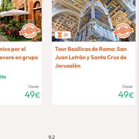
2h
ico por el
Tour Basilicas de Roma: San
tevere en grupo
Juan Letrán y Santa Cruz de
Jerusalén
ita
Desde
Desde
49
49
€
€
9,2