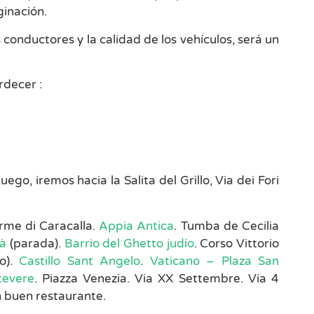
ginación.
s conductores y la calidad de los vehículos, será un
rdecer :
ego, iremos hacia la Salita del Grillo, Via dei Fori
erme di Caracalla.
Appia Antica
. Tumba de Cecilia
tà
(parada).
Barrio del Ghetto judío
. Corso Vittorio
vo).
Castillo Sant Angelo
.
Vaticano – Plaza San
tevere
. Piazza Venezia. Via XX Settembre. Via 4
ún buen restaurante.