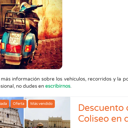
 más información sobre los vehículos, recorridos y la p
esional, no dudes en
escribirnos
.
uiada
Oferta
Más vendido
Descuento d
Coliseo en d