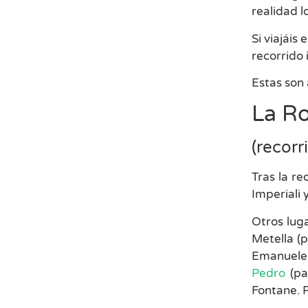
realidad l
Si viajáis
recorrido 
Estas son 
La R
(recorr
Tras la re
Imperiali 
Otros luga
Metella (
Emanuel
Pedro
(pa
Fontane. 