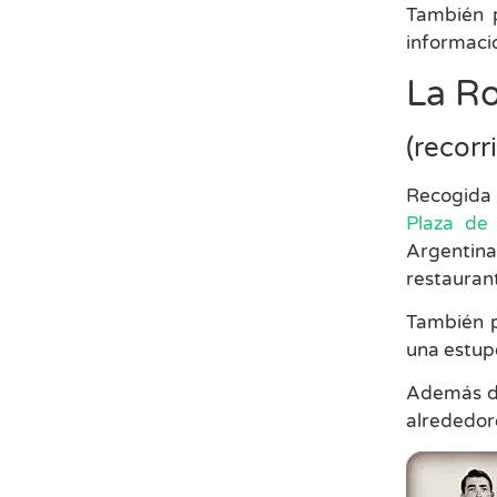
También p
informaci
La Ro
(recorr
Recogida e
Plaza de
Argentina.
restauran
También p
una estu
Además de
alrededor