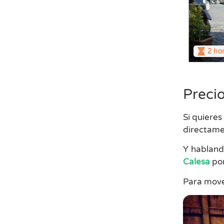
2 ho
Precio
Si quieres
directame
Y habland
Calesa
por
Para move