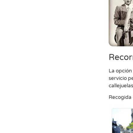
Recor
La opción
servicio p
callejuela
Recogida e