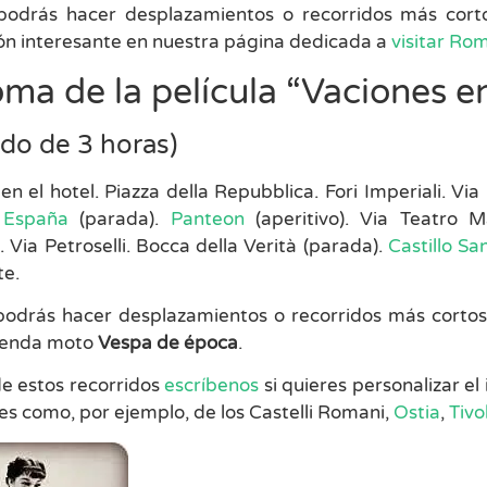
odrás hacer desplazamientos o recorridos más corto
ón interesante en nuestra página dedicada a
visitar Ro
ma de la película “Vaciones 
ido de 3 horas)
n el hotel. Piazza della Repubblica. Fori Imperiali. V
 España
(parada).
Panteon
(aperitivo). Via Teatro M
 Via Petroselli. Bocca della Verità (parada).
Castillo Sa
te.
odrás hacer desplazamientos o recorridos más cortos,
penda moto
Vespa de época
.
 estos recorridos
escríbenos
si quieres personalizar el
es como, por ejemplo, de los Castelli Romani,
Ostia
,
Tivol