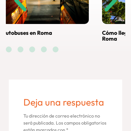
Cómo llegar al Vaticano desde
Visitar 
Roma
EnRoma
Deja una respuesta
Tu dirección de correo electrónico no
será publicada.
Los campos obligatorios
están marcados con
*