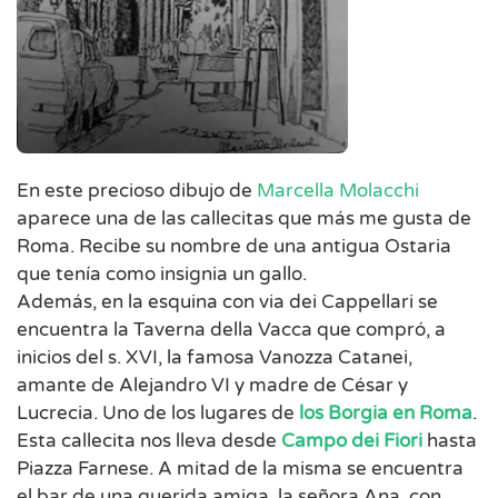
En este precioso dibujo de
Marcella Molacchi
aparece una de las callecitas que más me gusta de
Roma. Recibe su nombre de una antigua Ostaria
que tenía como insignia un gallo.
Además, en la esquina con via dei Cappellari se
encuentra la Taverna della Vacca que compró, a
inicios del s. XVI, la famosa Vanozza Catanei,
amante de Alejandro VI y madre de César y
Lucrecia. Uno de los lugares de
los Borgia en Roma
.
Esta callecita nos lleva desde
Campo dei Fiori
hasta
Piazza Farnese. A mitad de la misma se encuentra
el bar de una querida amiga, la señora Ana, con