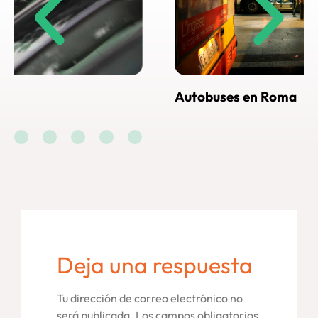
Autobuses en Roma
Cóm
Ro
Deja una respuesta
Tu dirección de correo electrónico no
será publicada.
Los campos obligatorios