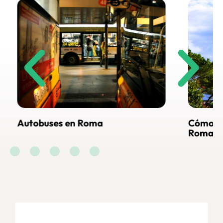
Cómo llegar al Vaticano desde
Visi
Roma
En