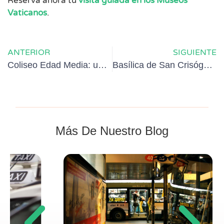
Reserva ahora tu
visita guiada en los Museos
Vaticanos
.
ANTERIOR
SIGUIENTE
Coliseo Edad Media: un anfiteatro con mil vidas
Basílica de San Crisógono
Más De Nuestro Blog