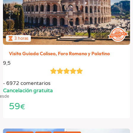
3 horas
Visita Guiada Coliseo, Foro Romano y Palatino
9,5
6972 comentarios
Cancelación gratuita
esde
59
€