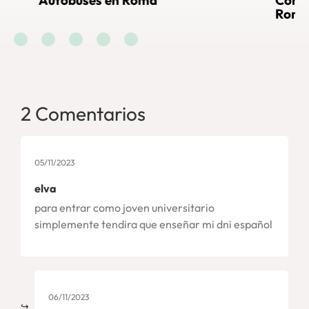
buses en Roma
Cómo llegar al V
Roma
2 Comentarios
05/11/2023
elva
para entrar como joven universitario
simplemente tendira que enseñar mi dni español
06/11/2023