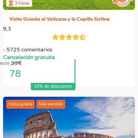
3 horas
Visita Guiada al Vaticano y la Capilla Sixtina
9,3
5725 comentarios
Cancelación gratuita
99
€
esde
78
10% de descuento
Visita guiada
Más vendido