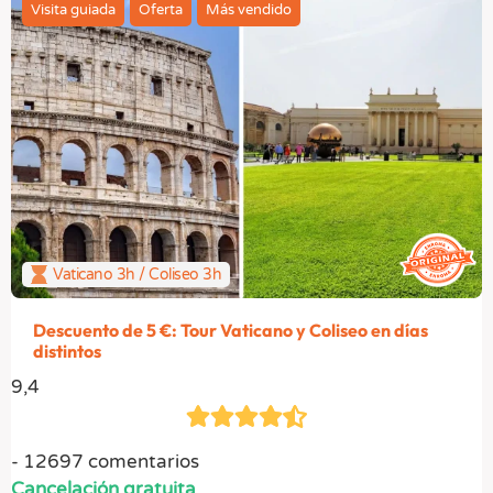
Visita guiada
Oferta
Más vendido
Vaticano 3h / Coliseo 3h
Descuento de 5 €: Tour Vaticano y Coliseo en días
distintos
9,4
12697 comentarios
Cancelación gratuita