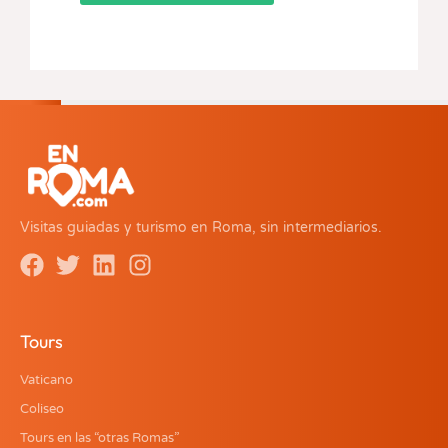
Visitas guiadas y turismo en Roma, sin intermediarios.
Tours
Vaticano
Coliseo
Tours en las “otras Romas”