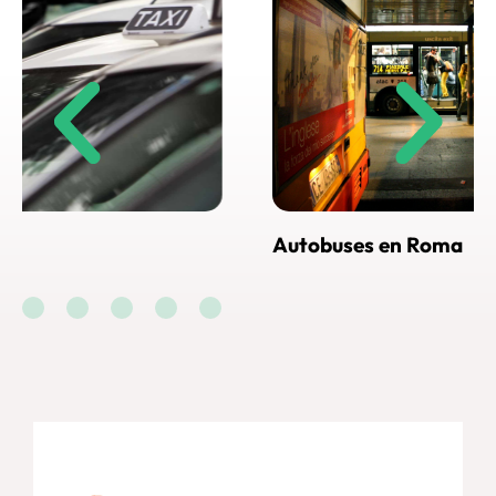
Autobuses en Roma
Cóm
Ro