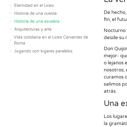
Eternidad en el Liceo
De hecho, 
Historia de una cuesta
fin, el fu
Historia de una escalera
Arquitecturas y arte
Nocturno e
desde su 
Vida cotidiana en el Liceo Cervantes de
Roma
Don Quijo
Jugando con lugares paralelos
mejor- qu
o lejanos 
nosotros,
curamos de
salimos po
atrás.
Una ex
Los lugare
la gramáti