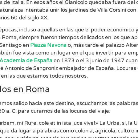
s de Italia. En esos años el Gianicolo quedaba fuera del
naturaleza intentaba unir los jardines de Villa Corsini con
años 60 del siglo XX.
épocas, incluso aquellas en las que el poder económico y
 Roma, siempre fueron tiempos delicados en los que ap
 Santiago en
Piazza Navona
o, más tarde el palazzo Alte
ién fue vista como un lugar en el que invertir para em
Academia de España
en 1873 o el 3 junio de 1947 cuand
sé Antonio de Sangroniz embajador de España. Locuras qu
 en las que estamos todos nosotros.
ados en Roma
emos salido hacia este destino, escuchamos las palabra
50 a. C. para curarnos de las locuras del viaje:
bem, mi Rufe, cole et in ista luce vive!» La Urbe, sí, la U
s que da lugar a palabras como colonia, agrícola, culto o 