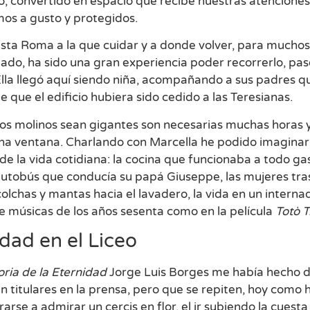
, convertido en espacio que recibe nuestras atenciones,
os a gusto y protegidos.
sta Roma a la que cuidar y a donde volver, para muchos d
gado, ha sido una gran experiencia poder recorrerlo, pa
Ella llegó aquí siendo niña, acompañando a sus padres 
 que el edificio hubiera sido cedido a las Teresianas.
os molinos sean gigantes son necesarias muchas horas y 
una ventana. Charlando con Marcella he podido imagina
 de la vida cotidiana: la cocina que funcionaba a todo 
 autobús que conducía su papá Giuseppe, las mujeres tra
olchas y mantas hacia el lavadero, la vida en un interna
e músicas de los años sesenta como en la película
Totò T
dad en el Liceo
oria de la Eternidad
Jorge Luis Borges me había hecho de
sin titulares en la prensa, pero que se repiten, hoy como
ararse a admirar un cercis en flor, el ir subiendo la cuest