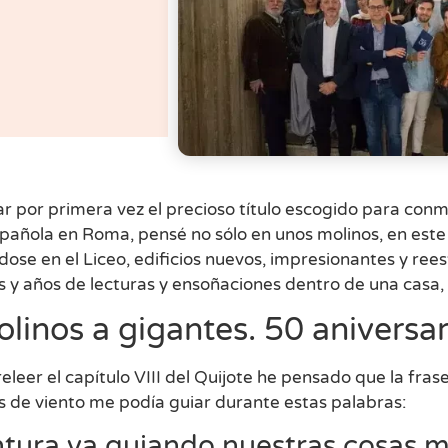
ar por primera vez el precioso título escogido para co
spañola en Roma, pensé no sólo en unos molinos, en este
dose en el Liceo, edificios nuevos, impresionantes y r
s y años de lecturas y ensoñaciones dentro de una casa
linos a gigantes. 50 aniversa
releer el capítulo VIII del Quijote he pensado que la fras
s de viento me podía guiar durante estas palabras:
ntura va guiando nuestras cosas m