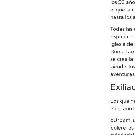
los 50 año
el que la 
hasta los 
Todas las 
España en
iglesia de
Roma tamb
se crea la
siendo Jo
aventuras
Exili
Los que h
en el año 
«Urbem, ur
‘colere’ e