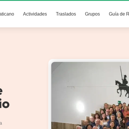
aticano
Actividades
Traslados
Grupos
Guía de 
e
io
a