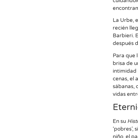
cuidándolo
encontram
La Urbe, e
recién lle
Barbieri. 
después de
Para que l
brisa de 
intimidad
cenas, el
sábanas, c
vidas entr
Eterni
En su
Hist
‘pobres’, 
niño, el p