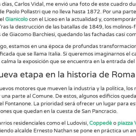
días, Carlos Vidal, me envió una foto de este cuadro dur
e Paolo Pollastri que no lleva hasta 1872. Por una par
 el
Gianicolo
con el Liceo en la actualidad y, contemporán
 Tras la destrucción de las batallas de 1849, los molino
s de Giacomo Barchiesi, quedando las fachadas casi com
go, estamos en una época de profundas transformacion
ficada que se llama Italia. Si queremos imaginarnos el ca
n calma la exposición que se encuentra en la entrada de
eva etapa en la historia de Roma y
uevos motores que mueven la industria y la política, lo
y una parte al Comune. De estos, algunos edificios que
el Fontanone. La prioridad será ofrecer un lugar para e
iones que quedan en la cuesta de San Pancracio.
rios residenciales como el Ludovisi,
Coppedè
o
piazza 
siendo alcalde Ernesto Nathan se pone en práctica un a