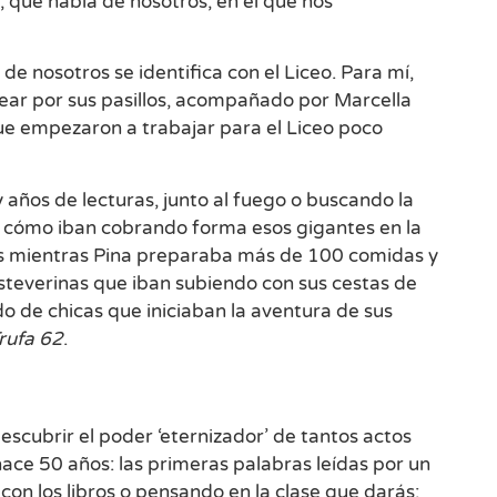
 que habla de nosotros, en el que nos
e nosotros se identifica con el Liceo. Para mí,
sear por sus pasillos, acompañado por Marcella
que empezaron a trabajar para el Liceo poco
años de lecturas, junto al fuego o buscando la
r cómo iban cobrando forma esos gigantes en la
gas mientras Pina preparaba más de 100 comidas y
steverinas que iban subiendo con sus cestas de
do de chicas que iniciaban la aventura de sus
rufa 62
.
scubrir el poder ‘eternizador’ de tantos actos
 hace 50 años: las primeras palabras leídas por un
a con los libros o pensando en la clase que darás: