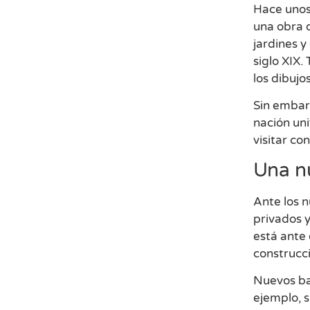
Hace unos 
una obra d
jardines y
siglo XIX.
los dibujo
Sin embar
nación uni
visitar co
Una nu
Ante los n
privados 
está ante 
construcc
Nuevos bar
ejemplo, 