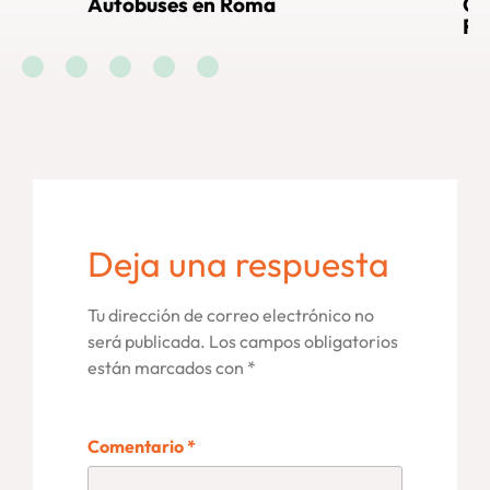
buses en Roma
Cómo llegar al V
Roma
Deja una respuesta
Tu dirección de correo electrónico no
será publicada.
Los campos obligatorios
están marcados con
*
Comentario
*