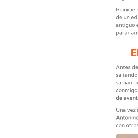
Reinicié
de un ed
antiguo 
parar an
E
Antes de
saltando 
sabían pe
conmigo.
de avent
Una vez 
Antonino 
con otro