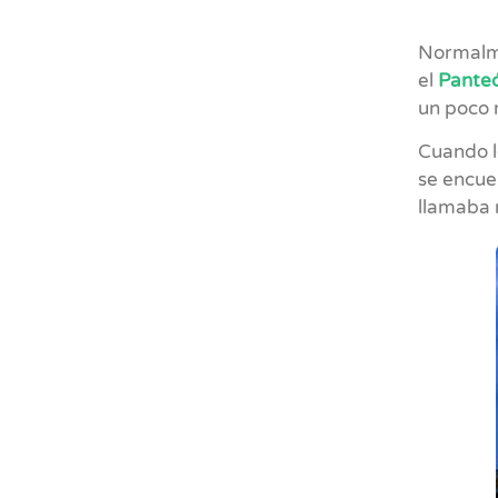
Normalm
el
Pante
un poco 
Cuando l
se encue
llamaba 