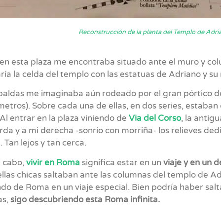
Reconstrucción de la planta del Templo de Adria
en esta plaza me encontraba situado ante el muro y col
ría la celda del templo con las estatuas de Adriano y su
paldas me imaginaba aún rodeado por el gran pórtico 
metros). Sobre cada una de ellas, en dos series, estaban 
Al entrar en la plaza viniendo de
Via del Corso
, la anti
rda y a mi derecha -sonrío con morriña- los relieves ded
. Tan lejos y tan cerca.
al cabo,
vivir en Roma
significa estar en un
viaje y en un 
llas chicas saltaban ante las columnas del templo de Ad
ndo de Roma en un viaje especial. Bien podría haber sal
as,
sigo descubriendo esta Roma infinita.