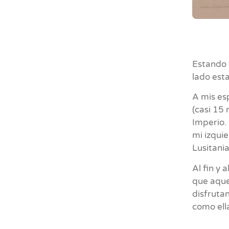
Estando 
lado esta
A mis es
(casi 15 
Imperio. 
mi izquie
Lusitania
Al fin y 
que aque
disfruta
como ell