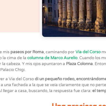
e mis
paseos por Roma
, caminando por
Via del Corso
me
 la cima de la
columna de Marco Aurelio
. Cuando los m
r la cabeza. Y mis ojos apuntaron a
Plaza Colonna
. Enton
 Palacio Chigi.
ver a Via del Corso
di un pequeño rodeo, encontrándome
a una fachada a la que se veía claramente que no perte
l llegar a casa, buscando, la respuesta fue clara:
el temp
Una preciosa s