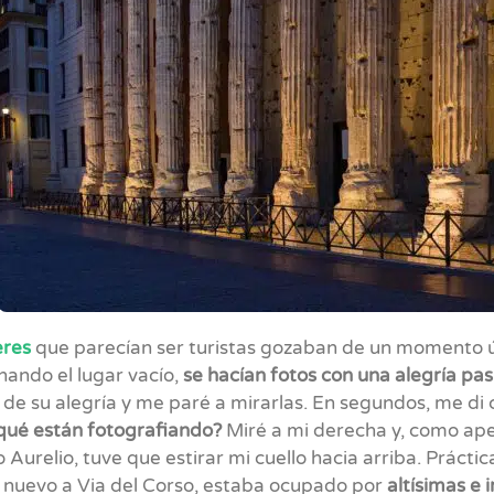
eres
que parecían ser turistas gozaban de un momento ún
ando el lugar vacío,
se hacían fotos con una alegría p
 de su alegría y me paré a mirarlas. En segundos, me di
qué están fotografiando?
Miré a mi derecha y, como ap
Aurelio, tuve que estirar mi cuello hacia arriba. Prácti
e nuevo a Via del Corso, estaba ocupado por
altísimas e