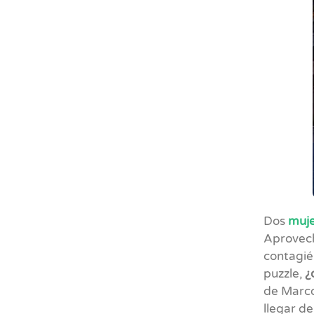
Dos
muj
Aprovech
contagié
puzzle,
¿
de Marco 
llegar d