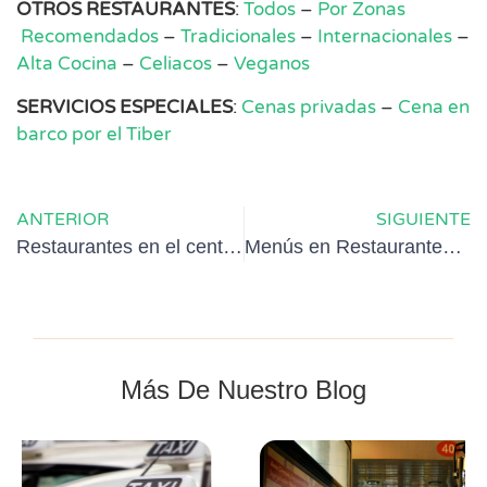
OTROS RESTAURANTES
:
Todos
–
Por Zonas
Recomendados
–
Tradicionales
–
Internacionales
–
Alta Cocina
–
Celiacos
–
Veganos
SERVICIOS ESPECIALES
:
Cenas privadas
–
Cena en
barco por el Tiber
ANTERIOR
SIGUIENTE
Restaurantes en el centro de Roma
Menús en Restaurantes de Roma: deliciosos
Más De Nuestro Blog