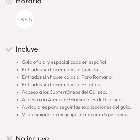
Horario
bestias y personas condenadas. Además, en el tour
podremos
pisar la zona reconstruida de la Arena
y
contemplar el montacargas que permitía el acceso a la
09:45
superficie desde los subterráneos.
Un tour por el Coliseo muy
Incluye
especial: Subterráneos,
Guía oficial y especializado en español.
Arena, Foro Romano y
Entradas sin hacer colas al Coliseo.
Palatino
Entradas sin hacer colas al Foro Romano.
Entradas sin hacer colas al Palatino.
Acceso a los Subterráneos del Coliseo.
Esta visión de los antiguos subterráneos, de los
entresijos
Acceso a la Arena de Gladiadores del Coliseo.
del Coliseo
, es realmente única e inédita para la mayoría de
Auriculares para seguir las explicaciones del guía.
los visitantes. Te permitirá, por tanto, asombrarte por la
Visita guiada en un grupo de máximo 5 personas.
grandeza y dimensiones del monumento. Además,
experimentarás en tu propia carne cómo se sentiría un
gladiador, rodeado por un público enfervorecido ante el
No incluye
espectáculo. Durante esta visita del Coliseo con