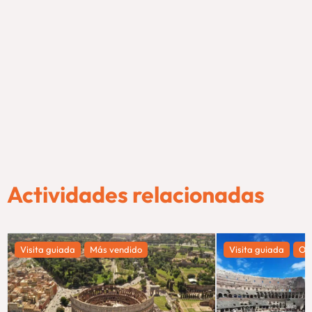
Actividades relacionadas
Visita guiada
Más vendido
Visita guiada
Of