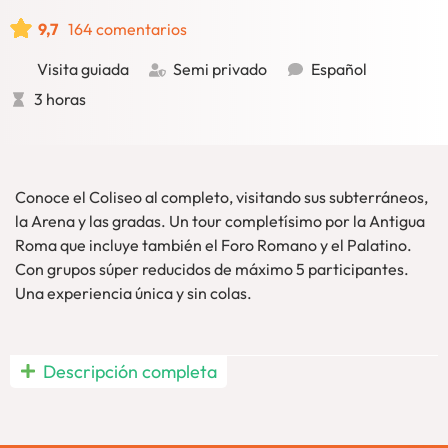
9,7
164 comentarios
Visita guiada
Semi privado
Español
3 horas
Conoce el Coliseo al completo, visitando sus subterráneos,
la Arena y las gradas. Un tour completísimo por la Antigua
Roma que incluye también el Foro Romano y el Palatino.
Con grupos súper reducidos de máximo 5 participantes.
Una experiencia única y sin colas.
La visita más completa posible al Coliseo: tour Coliseo
Descripción completa
subterráneo, Arena, Foro Romano y Palatino. Te ofrecemos
una visita única donde bajaremos a las mismas entrañas del
Coliseo. Recorriendo los pasillos dedicados a los gladiadores