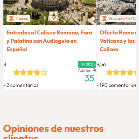
1 horas
Vaticano 4h / Col
Entradas al Coliseo Romano, Foro
Oferta Roma exc
y Palatino con Audioguía en
Vaticano y los 
Español
Coliseo
8
9,56
El 29% de descuento termina
49
€
Adultos
35
2 comentarios
190 comentarios
Opiniones de nuestros
clientes