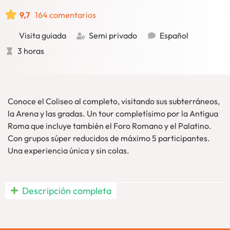
9,7
164 comentarios
Visita guiada
Semi privado
Español
3 horas
Conoce el Coliseo al completo, visitando sus subterráneos,
la Arena y las gradas. Un tour completísimo por la Antigua
Roma que incluye también el Foro Romano y el Palatino.
Con grupos súper reducidos de máximo 5 participantes.
Una experiencia única y sin colas.
La visita más completa posible al Coliseo: tour Coliseo
Descripción completa
subterráneo, Arena, Foro Romano y Palatino. Te ofrecemos
una visita única donde bajaremos a las mismas entrañas del
Coliseo. Recorriendo los pasillos dedicados a los gladiadores