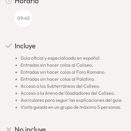
Horario
bestias y personas condenadas. Además, en el tour
podremos
pisar la zona reconstruida de la Arena
y
contemplar el montacargas que permitía el acceso a la
09:45
superficie desde los subterráneos.
Un tour por el Coliseo muy
Incluye
especial: Subterráneos,
Guía oficial y especializado en español.
Arena, Foro Romano y
Entradas sin hacer colas al Coliseo.
Palatino
Entradas sin hacer colas al Foro Romano.
Entradas sin hacer colas al Palatino.
Acceso a los Subterráneos del Coliseo.
Esta visión de los antiguos subterráneos, de los
entresijos
Acceso a la Arena de Gladiadores del Coliseo.
del Coliseo
, es realmente única e inédita para la mayoría de
Auriculares para seguir las explicaciones del guía.
los visitantes. Te permitirá, por tanto, asombrarte por la
Visita guiada en un grupo de máximo 5 personas.
grandeza y dimensiones del monumento. Además,
experimentarás en tu propia carne cómo se sentiría un
gladiador, rodeado por un público enfervorecido ante el
No incluye
espectáculo. Durante esta visita del Coliseo con