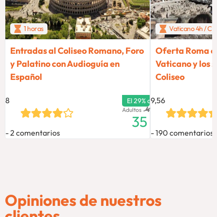
1 horas
Vaticano 4h / Col
Entradas al Coliseo Romano, Foro
Oferta Roma exc
y Palatino con Audioguía en
Vaticano y los 
Español
Coliseo
8
9,56
El 29% de descuento termina
49
€
Adultos
35
2 comentarios
190 comentarios
Opiniones de nuestros
clientes