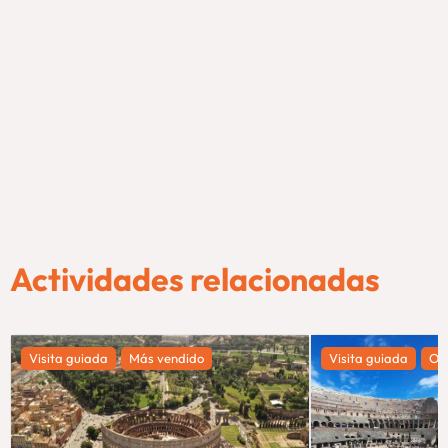
Actividades relacionadas
Visita guiada
Más vendido
Visita guiada
Of