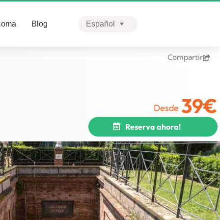
Roma
Blog
Español
English
Compartir
Português
Facebook
39
€
Twitter
Desde
LinkedIn
Reserva ahora!
WhatsApp
Print