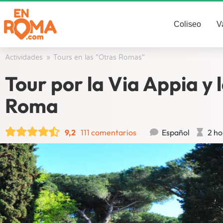
Coliseo
V
Actividades
/
Tours en las "Otras Romas"
/
Tour por la Via Appia y
Roma
9,2
111 comentarios
Español
2 ho