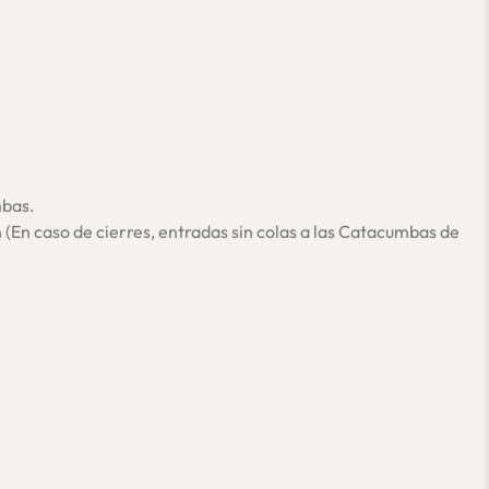
 Appia, la naturaleza nos rodea para que seamos testigos de la
el cristianismo. Un tour completo, diferente y original. ¡No te lo
ue las Catacumbas de San Sebastiano no estén disponibles.
mbas de San Calisto.
mbas.
 (En caso de cierres, entradas sin colas a las Catacumbas de