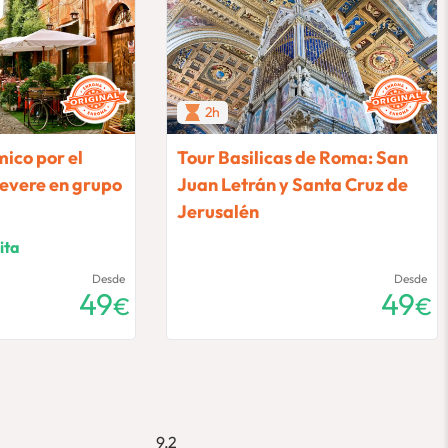
2h
ico por el
Tour Basilicas de Roma: San
tevere en grupo
Juan Letrán y Santa Cruz de
Jerusalén
ita
Desde
Desde
49
49
€
€
9,2