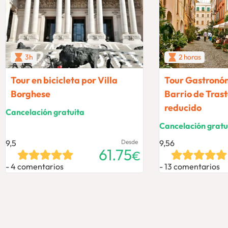
3h
2 horas
Tour en bicicleta por Villa
Tour Gastronóm
Borghese
Barrio de Tras
reducido
Cancelación gratuita
Cancelación gratu
9,5
Desde
9,56
61.75
€
4 comentarios
13 comentarios