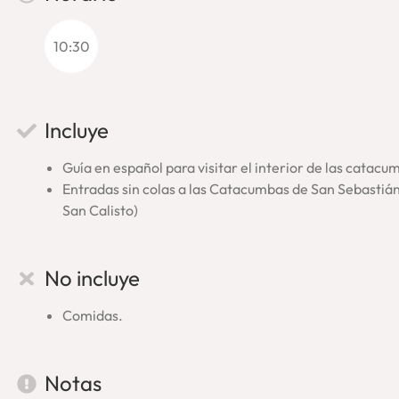
apabullante centro de la ciudad y con la tranquilidad de la Via
gloria de Roma y, a su vez, del lado crudo y difícil del origen d
10:30
pierdas!
*En algunas circunstancias ajenas a nosotros, es posible q
En ese caso, realizaremos la visita en las increíbles Catacu
Incluye
Guía en español para visitar el interior de las catacu
Entradas sin colas a las Catacumbas de San Sebastián
San Calisto)
No incluye
Comidas.
Notas