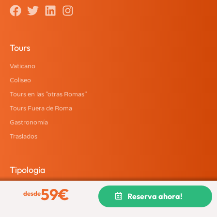
Tours
Vaticano
Coliseo
Tours en las “otras Romas”
Tours Fuera de Roma
Gastronomía
Traslados
Tipologia
59
€
Oferta
desde
Reserva ahora!
Ideal para niños
Privado