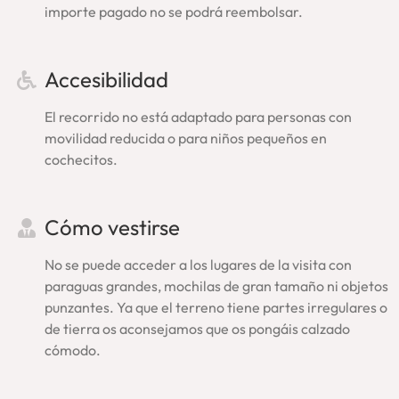
importe pagado no se podrá reembolsar.
Anfiteatro Flavio.
Confirmación de la visita guiada
Accesibilidad
Coliseo y Foro Romano:
El recorrido no está adaptado para personas con
Tras la reserva y pago recibirás inmediatamente la
movilidad reducida o para niños pequeños en
confirmación del tour. A continuación, sin tener que esperar,
cochecitos.
te enviaremos también el voucher con todos los detalles:
lugar exacto de encuentro con nuestro guía, teléfono de
asistencia y confirmación del horario. Si no lo encuentras,
Cómo vestirse
por favor, revisa tu carpeta de ‘correo no deseado’ o
escríbenos (
info@enroma.com
).
Asegúrate tu plaza en una
No se puede acceder a los lugares de la visita con
visita guiada Coliseo Roma, una experiencia amena,
paraguas grandes, mochilas de gran tamaño ni objetos
completa, especial
.
punzantes. Ya que el terreno tiene partes irregulares o
de tierra os aconsejamos que os pongáis calzado
Ahorra y enriquece tu
cómodo.
experiencia: