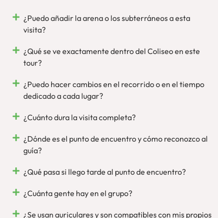
oficial del Parque Arqueológico
y siempre contando con
estupendos guías oficiales. Ponemos, por tanto, nuestro
¿Puedo añadir la arena o los subterráneos a esta
rostro y voz para que disfrutes de Roma, en persona.
visita?
¿Qué se ve exactamente dentro del Coliseo en este
tour?
¿Puedo hacer cambios en el recorrido o en el tiempo
dedicado a cada lugar?
¿Cuánto dura la visita completa?
¿Dónde es el punto de encuentro y cómo reconozco al
guía?
¿Qué pasa si llego tarde al punto de encuentro?
¿Cuánta gente hay en el grupo?
¿Se usan auriculares y son compatibles con mis propios