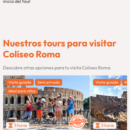
inicio del tour
Nuestros tours para visitar
Coliseo Roma
Descubre otras opciones para tu visita Coliseo Roma
Visita guiada
Semi privado
Visita guiada
Má
Ideal para niños
3 horas
3 horas