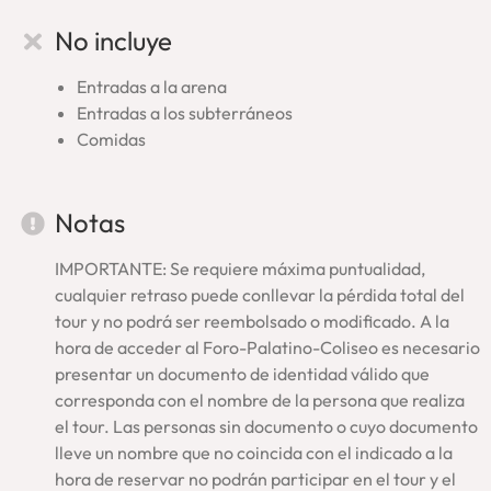
Foro Romano
No incluye
Palatino
Visitamos, en primer lugar, el valle del
Foro Romano
que fue
Entradas a la arena
centro de las instituciones de Roma. Luego, subiremos hasta
Entradas a los subterráneos
la colina del
Palatino
que alojó los palacios imperiales y en
Comidas
donde nació la ciudad. En estos lugares del corazón de la
Antigua Roma nuestros guías escogerán el recorrido y
monumentos más significativos.
Notas
Por último, visitaremos el
Coliseo
, el edificio más
emblemático que emerge como símbolo de Roma. En su
IMPORTANTE: Se requiere máxima puntualidad,
interior
caminaremos al borde de
la arena
, no sobre la
cualquier retraso puede conllevar la pérdida total del
parte reconstruida en madera, asomándonos para
tour y no podrá ser reembolsado o modificado. A la
contemplar los espacios subterráneos que estaban debajo
hora de acceder al Foro-Palatino-Coliseo es necesario
de ella. De esta forma, observaremos de cerca los
presentar un documento de identidad válido que
entramados que hacían posible los grandiosos y terribles
corresponda con el nombre de la persona que realiza
espectáculos.
el tour. Las personas sin documento o cuyo documento
lleve un nombre que no coincida con el indicado a la
Nuestro tour en el Coliseo Romano te hará revivir los ‘juegos’
hora de reservar no podrán participar en el tour y el
que tenían lugar en esta maravilla del mundo antiguo: el