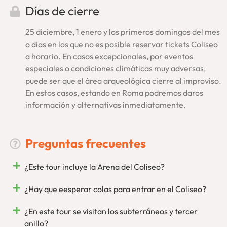
Días de cierre
Visita Roma por completo
reservando nuestro
tour
Vaticano y Coliseo
. Podrás hacer ambas visitas en días
25 diciembre, 1 enero y los primeros domingos del mes
distintos para tu mayor comodidad. Se trata de una
oferta
o días en los que no es posible reservar tickets Coliseo
especial
con entradas incluidas en los Museos Vaticanos, el
a horario. En casos excepcionales, por eventos
Coliseo, el Foro Romano y el Palatino. Los tours se realizan,
especiales o condiciones climáticas muy adversas,
además, en grupos reducidos y con una guía especializada
puede ser que el área arqueológica cierre al improviso.
en español. Calidad sin intermediarios y cancelación
En estos casos, estando en Roma podremos daros
gratuita.
información y alternativas inmediatamente.
Tour Coliseo Romano… De lo mejor, EnRoma
Preguntas frecuentes
¡Quedamos En Roma! Un juego de palabras, sí, pero también
mucho más. Como empresa local, conscientes de que quien
¿Este tour incluye la Arena del Coliseo?
mucho abarca poco aprieta, queremos seguir
especializándonos en Roma. Tendrás, además,
toda nuestra
¿Hay que eesperar colas para entrar en el Coliseo?
asistencia
in situ para lo que necesites, respondiendo en
primera persona. Desde aquí, desde Roma, organizamos
¿En este tour se visitan los subterráneos y tercer
nuestras visitas como
tour operador inscrito en el registro
anillo?