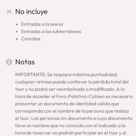
Foro Romano
No incluye
Palatino
Visitamos, en primer lugar, el valle del
Foro Romano
que fue
Entradas a la arena
centro de las instituciones de Roma. Luego, subiremos hasta
Entradas a los subterráneos
la colina del
Palatino
que alojó los palacios imperiales y en
Comidas
donde nació la ciudad. En estos lugares del corazón de la
Antigua Roma nuestros guías escogerán el recorrido y
monumentos más significativos.
Notas
Por último, visitaremos el
Coliseo
, el edificio más
emblemático que emerge como símbolo de Roma. En su
IMPORTANTE: Se requiere máxima puntualidad,
interior
caminaremos al borde de
la arena
, no sobre la
cualquier retraso puede conllevar la pérdida total del
parte reconstruida en madera, asomándonos para
tour y no podrá ser reembolsado o modificado. A la
contemplar los espacios subterráneos que estaban debajo
hora de acceder al Foro-Palatino-Coliseo es necesario
de ella. De esta forma, contemplaremos de cerca los
presentar un documento de identidad válido que
entramados que hacían posible los grandiosos y terribles
corresponda con el nombre de la persona que realiza
espectáculos. Nuestro tour en el Coliseo Romano te hará
el tour. Las personas sin documento o cuyo documento
revivir los ‘juegos’ que tenían lugar en esta maravilla del
lleve un nombre que no coincida con el indicado a la
mundo antiguo: el Anfiteatro Flavio.
hora de reservar no podrán participar en el tour y el