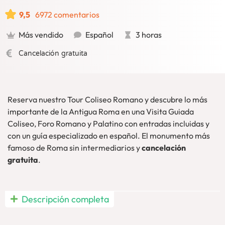
9,5
6972 comentarios
Más vendido
Español
3 horas
Cancelación gratuita
Reserva nuestro Tour Coliseo Romano y descubre lo más
importante de la Antigua Roma en una Visita Guiada
Coliseo, Foro Romano y Palatino con entradas incluidas y
con un guía especializado en español. El monumento más
famoso de Roma sin intermediarios y
cancelación
gratuita
.
Visita Guiada Coliseo Roma
, Foro y Palatino en español a
Descripción completa
un
precio imbatible:
Contarás con una
guía especializada
en español
y
entradas incluidas
. Descubre, de este modo, la