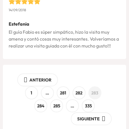
14/09/2018
Estefania
El guía Fabio es súper simpático, hizo la visita muy
amena y contó cosas muy interesantes. Volveríamos a
realizar una visita guiada con él con mucho gusto!!!
ANTERIOR
1
…
281
282
283
284
285
…
335
SIGUIENTE