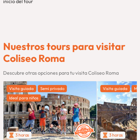
inicio del tour
Nuestros tours para visitar
Coliseo Roma
Descubre otras opciones para tu visita Coliseo Roma
Visita guiada
Semi privado
Visita guiada
Má
Ideal para niños
3 horas
3 horas