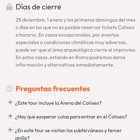
Días de cierre
Vaticano y Coliseo
. Podrás hacer ambas visitas en días
distintos para tu mayor comodidad. Se trata de una
oferta
25 diciembre, 1 enero y los primeros domingos del mes
especial
con entradas incluidas en los Museos Vaticanos, el
o días en los que no es posible reservar tickets Coliseo
Coliseo, el Foro Romano y el Palatino. Los tours se realizan,
a horario. En casos excepcionales, por eventos
además, en grupos reducidos y con una guía especializada
especiales o condiciones climáticas muy adversas,
en español. Calidad sin intermediarios y cancelación
puede ser que el área arqueológica cierre al improviso.
gratuita.
En estos casos, estando en Roma podremos daros
Tour Coliseo Romano… De lo mejor, EnRoma
información y alternativas inmediatamente.
¡Quedamos En Roma! Un juego de palabras, sí, pero también
mucho más. Como empresa local, conscientes de que quien
Preguntas frecuentes
mucho abarca poco aprieta, queremos seguir
especializándonos en Roma. Tendrás, además,
toda nuestra
¿Este tour incluye la Arena del Coliseo?
asistencia
in situ para lo que necesites, respondiendo en
primera persona. Desde aquí, desde Roma, organizamos
¿Hay que eesperar colas para entrar en el Coliseo?
nuestras visitas como
tour operador inscrito en el registro
oficial del Parque Arqueológico
y siempre contando con
¿En este tour se visitan los subterráneos y tercer
estupendos guías oficiales. Ponemos, por tanto, nuestro
anillo?