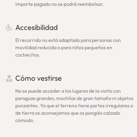
importe pagado no se podrá reembolsar.
Confirmación de la visita guiada
Coliseo y Foro Romano:
Accesibilidad
Tras la reserva y pago recibirás inmediatamente la
confirmación del tour. A continuación, sin tener que esperar,
El recorrido no está adaptado para personas con
te enviaremos también el voucher con todos los detalles:
movilidad reducida o para niños pequeños en
lugar exacto de encuentro con nuestro guía, teléfono de
cochecitos.
asistencia y confirmación del horario. Si no lo encuentras,
por favor, revisa tu carpeta de ‘correo no deseado’ o
escríbenos (
info@enroma.com
).
Asegúrate tu plaza en una
Cómo vestirse
visita guiada Coliseo Roma, una experiencia amena,
completa, especial
.
No se puede acceder a los lugares de la visita con
paraguas grandes, mochilas de gran tamaño ni objetos
Ahorra y enriquece tu
punzantes. Ya que el terreno tiene partes irregulares o
de tierra os aconsejamos que os pongáis calzado
experiencia:
cómodo.
Visita Roma por completo
reservando nuestro
tour