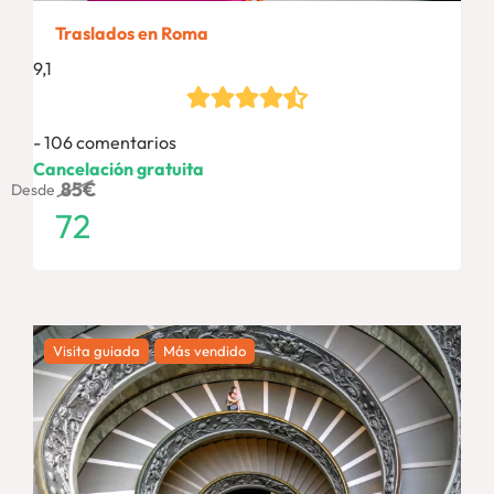
Traslados en Roma
9,1
106 comentarios
Cancelación gratuita
85
€
Desde
72
Visita guiada
Más vendido