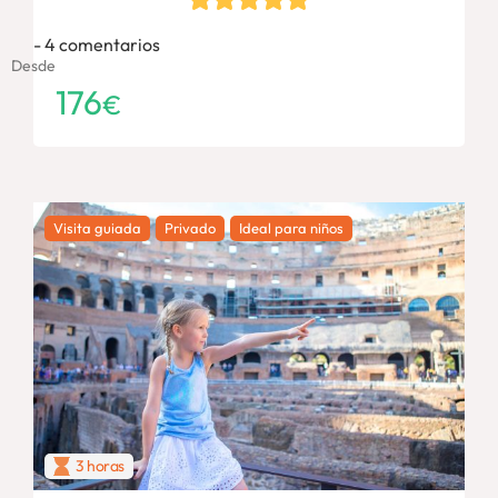
4 comentarios
Desde
176
€
Visita guiada
Privado
Ideal para niños
3 horas