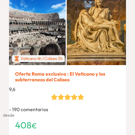
Vaticano 4h / Coliseo 3h
Oferta Roma exclusiva : El Vaticano y los
subterraneos del Coliseo
9,6
190 comentarios
desde
408
€