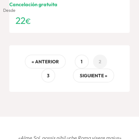
Cancelación gratuita
Desde
22
€
« ANTERIOR
1
2
3
SIGUIENTE »
«Alme Sol, possis nihil urbe Roma visere maius»