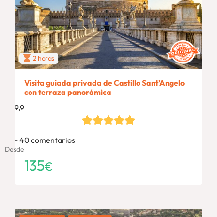
2 horas
Visita guiada privada de Castillo Sant’Angelo
con terraza panorámica
9,9
40 comentarios
Desde
135
€