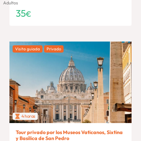
Adultos
35
€
Visita guiada
Privado
4 horas
Tour privado por los Museos Vaticanos, Sixtina
y Basílica de San Pedro