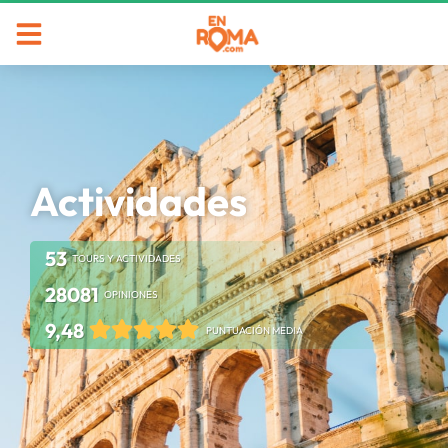
Actividades
53
TOURS Y ACTIVIDADES
28081
OPINIONES
9,48
PUNTUACIÓN MEDIA