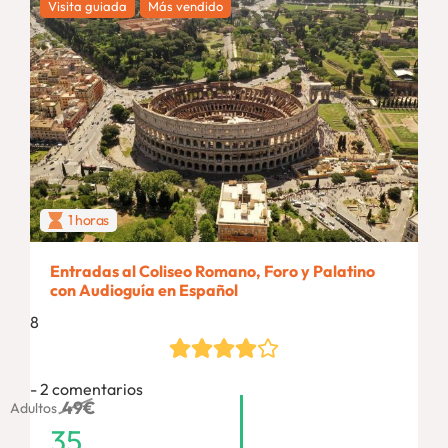
Visita guiada
Más vendido
1 horas
Entradas al Coliseo Romano, Foro y Palatino
con Audioguía en Español
8
2 comentarios
49
€
Adultos
35