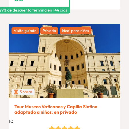
 29% de descuento termina en
144 días
Visita guiada
Privado
Ideal para niños
3 horas
Tour Museos Vaticanos y Capilla Sixtina
adaptado a niños: en privado
10