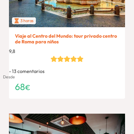
3 horas
Viaje al Centro del Mundo: tour privado centro
de Roma para niños
9,8
13 comentarios
Desde
68
€