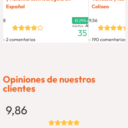
Español
Coliseo
8
9,56
El 29% de descuento termina
49
€
Adultos
35
2 comentarios
190 comentarios
Opiniones de nuestros
clientes
9,86