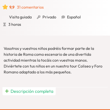
9,9
31 comentarios
Visita guiada
Privado
Español
3 horas
Vosotros y vuestros niños podréis formar parte de la
historia de Roma como escenario de una divertida
actividad mientras la tocáis con vuestras manos.
Diviértete con tus niños en un nuestro tour Coliseo y Foro
Romano adaptado a los más pequeños.
Con mucha frecuencia los arqueólogos encuentran en Roma
Descripción completa
auténticos tesoros de historia, objetos, e incluso
maravillosas casas. Roma es en sí un tesoro. Un tesoro con
milenios de historia e información. Nosotros hemos