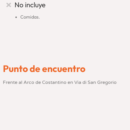
sacra del Foro Romano y sus edificios. Conociendo historias
No incluye
de las luchas y glorias que han hecho de Roma la sede de un
Imperio vastísimo que sigue dejando huella en nuestra
Comidas.
historia personal.
Punto de encuentro
Frente al Arco de Costantino en Via di San Gregorio