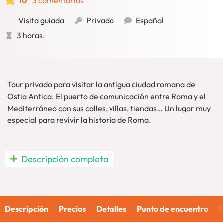
10
3 comentarios
Visita guiada
Privado
Español
3 horas.
Tour privado para visitar la antigua ciudad romana de
Ostia Antica. El puerto de comunicación entre Roma y el
Mediterráneo con sus calles, villas, tiendas… Un lugar muy
especial para revivir la historia de Roma.
Reserva nuestro Ostia Antica tour privado para entrar en
Descripción completa
una antigua ciudad romana. Disfruta de la vida cotidiana, la
arquitectura y arte de la Antigua Roma en el antiguo puerto
de la ciudad.
Descripción
Precios
Detalles
Punto de encuentro
C
Ostia Antica tour: una visita privada que