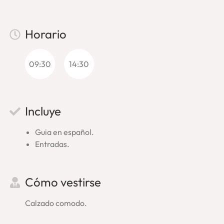
II, y al finalizar la visita, si queréis, podríais ir hasta la actual
localidad de Ostia Lido, dar un paseo por su playa y tomar un
buen plato de pescado. En fin, un plan perfecto para
Horario
descubrir, muy cerca de Roma, la naturaleza y la arqueología
de Roma.
09:30
14:30
Incluye
Guia en español.
Entradas.
Cómo vestirse
Calzado comodo.