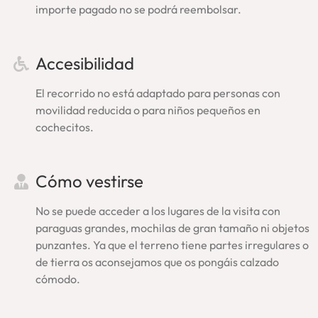
importe pagado no se podrá reembolsar.
Anfiteatro Flavio.
Confirmación de la visita guiada
Accesibilidad
Coliseo y Foro Romano:
El recorrido no está adaptado para personas con
Tras la reserva y pago recibirás inmediatamente la
movilidad reducida o para niños pequeños en
confirmación del tour. A continuación, sin tener que esperar,
cochecitos.
te enviaremos también el voucher con todos los detalles:
lugar exacto de encuentro con nuestro guía, teléfono de
asistencia y confirmación del horario. Si no lo encuentras,
Cómo vestirse
por favor, revisa tu carpeta de ‘correo no deseado’ o
escríbenos (
info@enroma.com
).
Asegúrate tu plaza en una
No se puede acceder a los lugares de la visita con
visita guiada Coliseo Roma, una experiencia amena,
paraguas grandes, mochilas de gran tamaño ni objetos
completa, especial
.
punzantes. Ya que el terreno tiene partes irregulares o
de tierra os aconsejamos que os pongáis calzado
Ahorra y enriquece tu
cómodo.
experiencia: