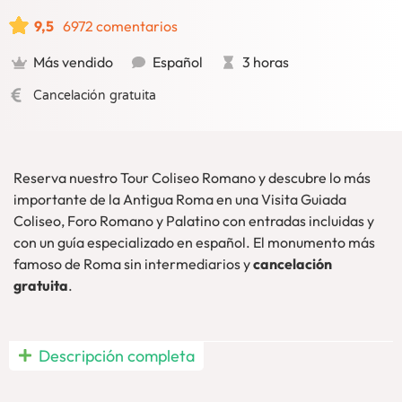
9,5
6972 comentarios
Más vendido
Español
3 horas
Cancelación gratuita
Reserva nuestro Tour Coliseo Romano y descubre lo más
importante de la Antigua Roma en una Visita Guiada
Coliseo, Foro Romano y Palatino con entradas incluidas y
con un guía especializado en español. El monumento más
famoso de Roma sin intermediarios y
cancelación
gratuita
.
Visita Guiada Coliseo Roma
, Foro y Palatino en español a
Descripción completa
un
precio imbatible:
Contarás con una
guía especializada
en español
y
entradas incluidas
. Descubre, de este modo, la