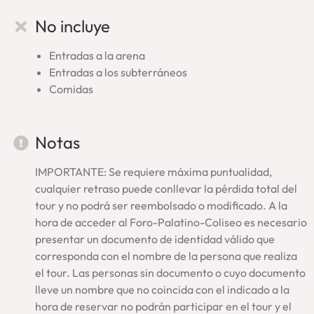
Foro Romano
No incluye
Palatino
Visitamos, en primer lugar, el valle del
Foro Romano
que fue
Entradas a la arena
centro de las instituciones de Roma. Luego, subiremos hasta
Entradas a los subterráneos
la colina del
Palatino
que alojó los palacios imperiales y en
Comidas
donde nació la ciudad. En estos lugares del corazón de la
Antigua Roma nuestros guías escogerán el recorrido y
monumentos más significativos.
Notas
Por último, visitaremos el
Coliseo
, el edificio más
emblemático que emerge como símbolo de Roma. En su
IMPORTANTE: Se requiere máxima puntualidad,
interior
caminaremos al borde de
la arena
, no sobre la
cualquier retraso puede conllevar la pérdida total del
parte reconstruida en madera, asomándonos para
tour y no podrá ser reembolsado o modificado. A la
contemplar los espacios subterráneos que estaban debajo
hora de acceder al Foro-Palatino-Coliseo es necesario
de ella. De esta forma, observaremos de cerca los
presentar un documento de identidad válido que
entramados que hacían posible los grandiosos y terribles
corresponda con el nombre de la persona que realiza
espectáculos.
el tour. Las personas sin documento o cuyo documento
lleve un nombre que no coincida con el indicado a la
Nuestro tour en el Coliseo Romano te hará revivir los ‘juegos’
hora de reservar no podrán participar en el tour y el
que tenían lugar en esta maravilla del mundo antiguo: el