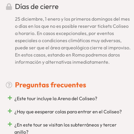
Días de cierre
Visita Roma por completo
reservando nuestro
tour
Vaticano y Coliseo
. Podrás hacer ambas visitas en días
25 diciembre, 1 enero y los primeros domingos del mes
distintos para tu mayor comodidad. Se trata de una
oferta
o días en los que no es posible reservar tickets Coliseo
especial
con entradas incluidas en los Museos Vaticanos, el
a horario. En casos excepcionales, por eventos
Coliseo, el Foro Romano y el Palatino. Los tours se realizan,
especiales o condiciones climáticas muy adversas,
además, en grupos reducidos y con una guía especializada
puede ser que el área arqueológica cierre al improviso.
en español. Calidad sin intermediarios y cancelación
En estos casos, estando en Roma podremos daros
gratuita.
información y alternativas inmediatamente.
Tour Coliseo Romano… De lo mejor, EnRoma
Preguntas frecuentes
¡Quedamos En Roma! Un juego de palabras, sí, pero también
mucho más. Como empresa local, conscientes de que quien
¿Este tour incluye la Arena del Coliseo?
mucho abarca poco aprieta, queremos seguir
especializándonos en Roma. Tendrás, además,
toda nuestra
¿Hay que eesperar colas para entrar en el Coliseo?
asistencia
in situ para lo que necesites, respondiendo en
primera persona. Desde aquí, desde Roma, organizamos
¿En este tour se visitan los subterráneos y tercer
nuestras visitas como
tour operador inscrito en el registro
anillo?