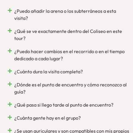
oficial del Parque Arqueológico
y siempre contando con
estupendos guías oficiales. Ponemos, por tanto, nuestro
¿Puedo añadir la arena o los subterráneos a esta
rostro y voz para que disfrutes de Roma, en persona.
visita?
¿Qué se ve exactamente dentro del Coliseo en este
tour?
¿Puedo hacer cambios en el recorrido o en el tiempo
dedicado a cada lugar?
¿Cuánto dura la visita completa?
¿Dónde es el punto de encuentro y cómo reconozco al
guía?
¿Qué pasa si llego tarde al punto de encuentro?
¿Cuánta gente hay en el grupo?
¿Se usan auriculares y son compatibles con mis propios