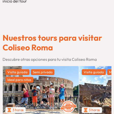
inicio del tour
Nuestros tours para visitar
Coliseo Roma
Descubre otras opciones para tu visita Coliseo Roma
Visita guiada
Semi privado
Visita guiada
Má
Ideal para niños
3 horas
3 horas