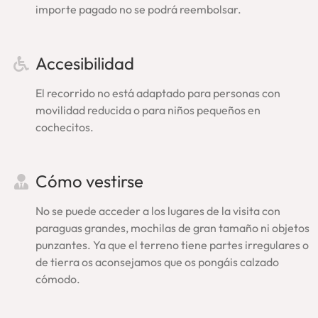
importe pagado no se podrá reembolsar.
Anfiteatro Flavio.
Confirmación de la visita guiada
Accesibilidad
Coliseo y Foro Romano:
El recorrido no está adaptado para personas con
Tras la reserva y pago recibirás inmediatamente la
movilidad reducida o para niños pequeños en
confirmación del tour. A continuación, sin tener que esperar,
cochecitos.
te enviaremos también el voucher con todos los detalles:
lugar exacto de encuentro con nuestro guía, teléfono de
asistencia y confirmación del horario. Si no lo encuentras,
Cómo vestirse
por favor, revisa tu carpeta de ‘correo no deseado’ o
escríbenos (
info@enroma.com
).
Asegúrate tu plaza en una
No se puede acceder a los lugares de la visita con
visita guiada Coliseo Roma, una experiencia amena,
paraguas grandes, mochilas de gran tamaño ni objetos
completa, especial
.
punzantes. Ya que el terreno tiene partes irregulares o
de tierra os aconsejamos que os pongáis calzado
Ahorra y enriquece tu
cómodo.
experiencia: