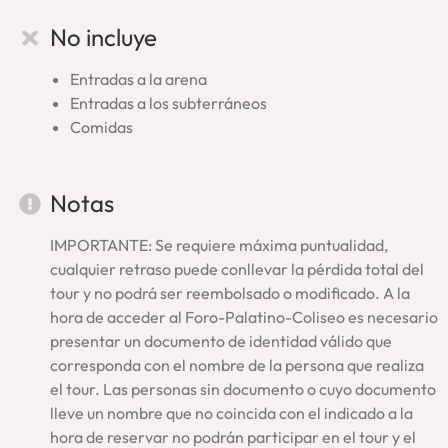
Foro Romano
No incluye
Palatino
Visitamos, en primer lugar, el valle del
Foro Romano
que fue
Entradas a la arena
centro de las instituciones de Roma. Luego, subiremos hasta
Entradas a los subterráneos
la colina del
Palatino
que alojó los palacios imperiales y en
Comidas
donde nació la ciudad. En estos lugares del corazón de la
Antigua Roma nuestros guías escogerán el recorrido y
monumentos más significativos.
Notas
Por último, visitaremos el
Coliseo
, el edificio más
emblemático que emerge como símbolo de Roma. En su
IMPORTANTE: Se requiere máxima puntualidad,
interior
caminaremos al borde de
la arena
, no sobre la
cualquier retraso puede conllevar la pérdida total del
parte reconstruida en madera, asomándonos para
tour y no podrá ser reembolsado o modificado. A la
contemplar los espacios subterráneos que estaban debajo
hora de acceder al Foro-Palatino-Coliseo es necesario
de ella. De esta forma, observaremos de cerca los
presentar un documento de identidad válido que
entramados que hacían posible los grandiosos y terribles
corresponda con el nombre de la persona que realiza
espectáculos.
el tour. Las personas sin documento o cuyo documento
lleve un nombre que no coincida con el indicado a la
Nuestro tour en el Coliseo Romano te hará revivir los ‘juegos’
hora de reservar no podrán participar en el tour y el
que tenían lugar en esta maravilla del mundo antiguo: el