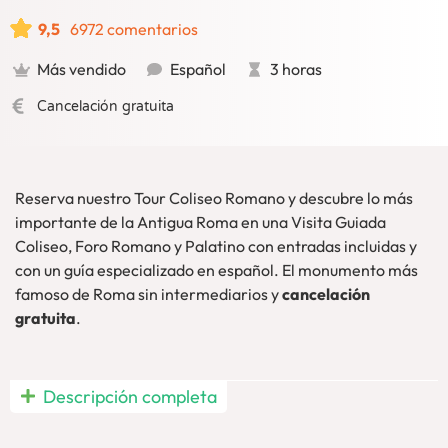
9,5
6972 comentarios
Más vendido
Español
3 horas
Cancelación gratuita
Reserva nuestro Tour Coliseo Romano y descubre lo más
importante de la Antigua Roma en una Visita Guiada
Coliseo, Foro Romano y Palatino con entradas incluidas y
con un guía especializado en español. El monumento más
famoso de Roma sin intermediarios y
cancelación
gratuita
.
Visita Guiada Coliseo Roma
, Foro y Palatino en español a
Descripción completa
un
precio imbatible:
Contarás con una
guía especializada
en español
y
entradas incluidas
. Descubre, de este modo, la