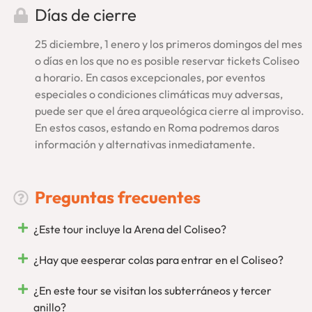
Días de cierre
Visita Roma por completo
reservando nuestro
tour
Vaticano y Coliseo
. Podrás hacer ambas visitas en días
25 diciembre, 1 enero y los primeros domingos del mes
distintos para tu mayor comodidad. Se trata de una
oferta
o días en los que no es posible reservar tickets Coliseo
especial
con entradas incluidas en los Museos Vaticanos, el
a horario. En casos excepcionales, por eventos
Coliseo, el Foro Romano y el Palatino. Los tours se realizan,
especiales o condiciones climáticas muy adversas,
además, en grupos reducidos y con una guía especializada
puede ser que el área arqueológica cierre al improviso.
en español. Calidad sin intermediarios y cancelación
En estos casos, estando en Roma podremos daros
gratuita.
información y alternativas inmediatamente.
Tour Coliseo Romano… De lo mejor, EnRoma
Preguntas frecuentes
¡Quedamos En Roma! Un juego de palabras, sí, pero también
mucho más. Como empresa local, conscientes de que quien
¿Este tour incluye la Arena del Coliseo?
mucho abarca poco aprieta, queremos seguir
especializándonos en Roma. Tendrás, además,
toda nuestra
¿Hay que eesperar colas para entrar en el Coliseo?
asistencia
in situ para lo que necesites, respondiendo en
primera persona. Desde aquí, desde Roma, organizamos
¿En este tour se visitan los subterráneos y tercer
nuestras visitas como
tour operador inscrito en el registro
anillo?