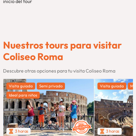
inicio del tour
Nuestros tours para visitar
Coliseo Roma
Descubre otras opciones para tu visita Coliseo Roma
Visita guiada
Semi privado
Visita guiada
Má
Ideal para niños
3 horas
3 horas