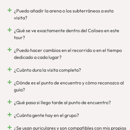
oficial del Parque Arqueológico
y siempre contando con
estupendos guías oficiales. Ponemos, por tanto, nuestro
¿Puedo añadir la arena o los subterráneos a esta
rostro y voz para que disfrutes de Roma, en persona.
visita?
¿Qué se ve exactamente dentro del Coliseo en este
tour?
¿Puedo hacer cambios en el recorrido o en el tiempo
dedicado a cada lugar?
¿Cuánto dura la visita completa?
¿Dónde es el punto de encuentro y cómo reconozco al
guía?
¿Qué pasa si llego tarde al punto de encuentro?
¿Cuánta gente hay en el grupo?
¿Se usan auriculares y son compatibles con mis propios