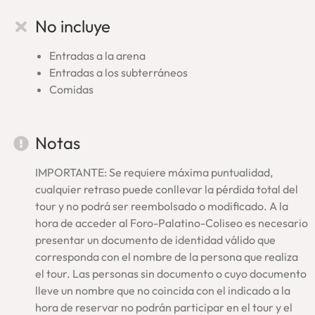
Foro Romano
No incluye
Palatino
Visitamos, en primer lugar, el valle del
Foro Romano
que fue
Entradas a la arena
centro de las instituciones de Roma. Luego, subiremos hasta
Entradas a los subterráneos
la colina del
Palatino
que alojó los palacios imperiales y en
Comidas
donde nació la ciudad. En estos lugares del corazón de la
Antigua Roma nuestros guías escogerán el recorrido y
monumentos más significativos.
Notas
Por último, visitaremos el
Coliseo
, el edificio más
emblemático que emerge como símbolo de Roma. En su
IMPORTANTE: Se requiere máxima puntualidad,
interior
caminaremos al borde de
la arena
, no sobre la
cualquier retraso puede conllevar la pérdida total del
parte reconstruida en madera, asomándonos para
tour y no podrá ser reembolsado o modificado. A la
contemplar los espacios subterráneos que estaban debajo
hora de acceder al Foro-Palatino-Coliseo es necesario
de ella. De esta forma, observaremos de cerca los
presentar un documento de identidad válido que
entramados que hacían posible los grandiosos y terribles
corresponda con el nombre de la persona que realiza
espectáculos.
el tour. Las personas sin documento o cuyo documento
lleve un nombre que no coincida con el indicado a la
Nuestro tour en el Coliseo Romano te hará revivir los ‘juegos’
hora de reservar no podrán participar en el tour y el
que tenían lugar en esta maravilla del mundo antiguo: el