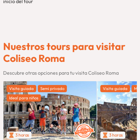
inicio del tour
Nuestros tours para visitar
Coliseo Roma
Descubre otras opciones para tu visita Coliseo Roma
Visita guiada
Semi privado
Visita guiada
Má
Ideal para niños
3 horas
3 horas