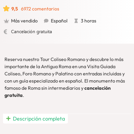
9,5
6972 comentarios
Más vendido
Español
3 horas
Cancelación gratuita
Reserva nuestro Tour Coliseo Romano y descubre lo más
importante de la Antigua Roma en una Visita Guiada
Coliseo, Foro Romano y Palatino con entradas incluidas y
con un guía especializado en español. El monumento más
famoso de Roma sin intermediarios y
cancelación
gratuita
.
Visita Guiada Coliseo Roma
, Foro y Palatino en español a
Descripción completa
un
precio imbatible:
Contarás con una
guía especializada
en español
y
entradas incluidas
. Descubre, de este modo, la