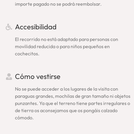
importe pagado no se podrá reembolsar.
Anfiteatro Flavio.
Confirmación de la visita guiada
Accesibilidad
Coliseo y Foro Romano:
El recorrido no está adaptado para personas con
Tras la reserva y pago recibirás inmediatamente la
movilidad reducida o para niños pequeños en
confirmación del tour. A continuación, sin tener que esperar,
cochecitos.
te enviaremos también el voucher con todos los detalles:
lugar exacto de encuentro con nuestro guía, teléfono de
asistencia y confirmación del horario. Si no lo encuentras,
Cómo vestirse
por favor, revisa tu carpeta de ‘correo no deseado’ o
escríbenos (
info@enroma.com
).
Asegúrate tu plaza en una
No se puede acceder a los lugares de la visita con
visita guiada Coliseo Roma, una experiencia amena,
paraguas grandes, mochilas de gran tamaño ni objetos
completa, especial
.
punzantes. Ya que el terreno tiene partes irregulares o
de tierra os aconsejamos que os pongáis calzado
Ahorra y enriquece tu
cómodo.
experiencia: