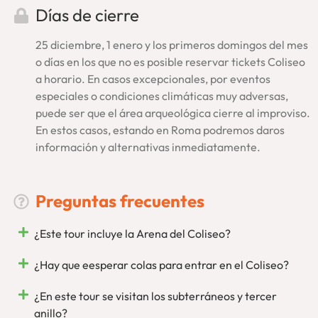
Días de cierre
Visita Roma por completo
reservando nuestro
tour
Vaticano y Coliseo
. Podrás hacer ambas visitas en días
25 diciembre, 1 enero y los primeros domingos del mes
distintos para tu mayor comodidad. Se trata de una
oferta
o días en los que no es posible reservar tickets Coliseo
especial
con entradas incluidas en los Museos Vaticanos, el
a horario. En casos excepcionales, por eventos
Coliseo, el Foro Romano y el Palatino. Los tours se realizan,
especiales o condiciones climáticas muy adversas,
además, en grupos reducidos y con una guía especializada
puede ser que el área arqueológica cierre al improviso.
en español. Calidad sin intermediarios y cancelación
En estos casos, estando en Roma podremos daros
gratuita.
información y alternativas inmediatamente.
Tour Coliseo Romano… De lo mejor, EnRoma
Preguntas frecuentes
¡Quedamos En Roma! Un juego de palabras, sí, pero también
mucho más. Como empresa local, conscientes de que quien
¿Este tour incluye la Arena del Coliseo?
mucho abarca poco aprieta, queremos seguir
especializándonos en Roma. Tendrás, además,
toda nuestra
¿Hay que eesperar colas para entrar en el Coliseo?
asistencia
in situ para lo que necesites, respondiendo en
primera persona. Desde aquí, desde Roma, organizamos
¿En este tour se visitan los subterráneos y tercer
nuestras visitas como
tour operador inscrito en el registro
anillo?