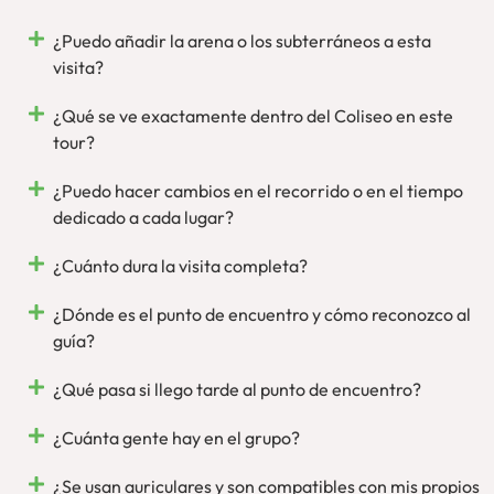
oficial del Parque Arqueológico
y siempre contando con
estupendos guías oficiales. Ponemos, por tanto, nuestro
¿Puedo añadir la arena o los subterráneos a esta
rostro y voz para que disfrutes de Roma, en persona.
visita?
¿Qué se ve exactamente dentro del Coliseo en este
tour?
¿Puedo hacer cambios en el recorrido o en el tiempo
dedicado a cada lugar?
¿Cuánto dura la visita completa?
¿Dónde es el punto de encuentro y cómo reconozco al
guía?
¿Qué pasa si llego tarde al punto de encuentro?
¿Cuánta gente hay en el grupo?
¿Se usan auriculares y son compatibles con mis propios