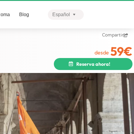
Roma
Blog
Español
English
Compartir
Português
59
€
Facebook
desde
Twitter
Reserva ahora!
LinkedIn
WhatsApp
Print