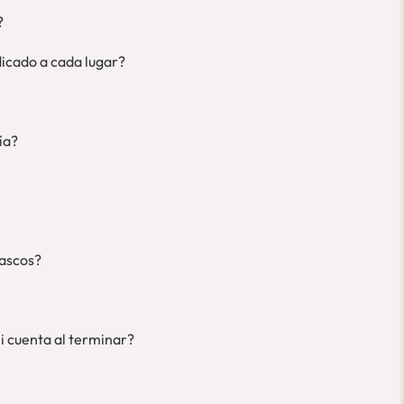
?
dicado a cada lugar?
ía?
cascos?
i cuenta al terminar?