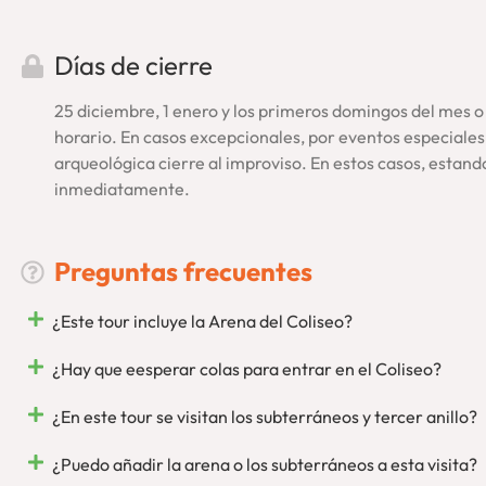
para lo que necesites, respondiendo en primera persona. Des
operador inscrito en el registro oficial del Parque Arqueoló
Días de cierre
Ponemos, por tanto, nuestro rostro y voz para que disfrutes 
25 diciembre, 1 enero y los primeros domingos del mes o d
horario. En casos excepcionales, por eventos especiales
arqueológica cierre al improviso. En estos casos, esta
inmediatamente.
Preguntas frecuentes
¿Este tour incluye la Arena del Coliseo?
¿Hay que eesperar colas para entrar en el Coliseo?
¿En este tour se visitan los subterráneos y tercer anillo?
¿Puedo añadir la arena o los subterráneos a esta visita?