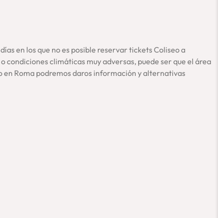
de aquí, desde Roma, organizamos nuestras visitas como
tour
gico
y siempre contando con estupendos guías oficiales.
de Roma, en persona.
ías en los que no es posible reservar tickets Coliseo a
 o condiciones climáticas muy adversas, puede ser que el área
ndo en Roma podremos daros información y alternativas