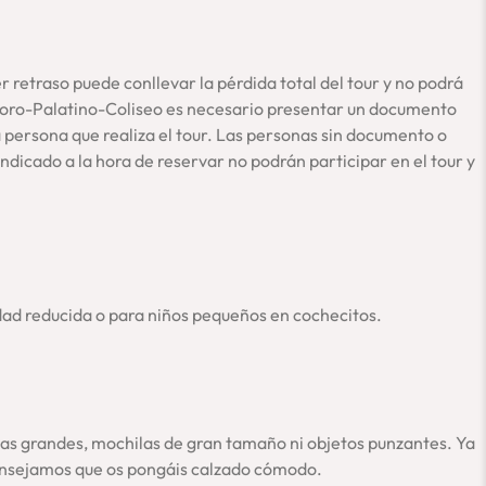
eo y Foro Romano:
n del tour. A continuación, sin tener que esperar, te
xacto de encuentro con nuestro guía, teléfono de asistencia y
retraso puede conllevar la pérdida total del tour y no podrá
sa tu carpeta de ‘correo no deseado’ o escríbenos
 Foro-Palatino-Coliseo es necesario presentar un documento
da Coliseo Roma, una experiencia amena, completa,
 persona que realiza el tour. Las personas sin documento o
dicado a la hora de reservar no podrán participar en el tour y
ncia:
y Coliseo
. Podrás hacer ambas visitas en días distintos para tu
s incluidas en los Museos Vaticanos, el Coliseo, el Foro
dad reducida o para niños pequeños en cochecitos.
s reducidos y con una guía especializada en español. Calidad
guas grandes, mochilas de gran tamaño ni objetos punzantes. Ya
mucho más. Como empresa local, conscientes de que quien
aconsejamos que os pongáis calzado cómodo.
nos en Roma. Tendrás, además,
toda nuestra asistencia
in situ