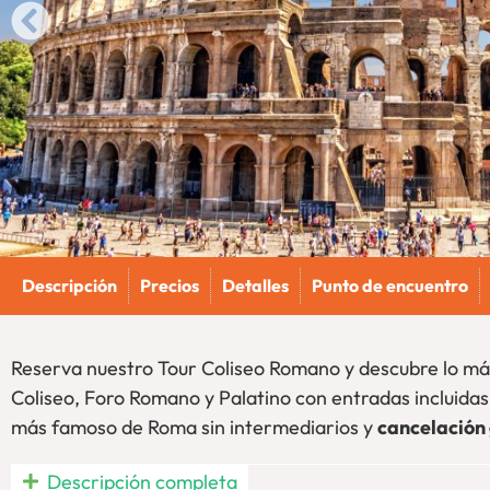
Descripción
Precios
Detalles
Punto de encuentro
Reserva nuestro Tour Coliseo Romano y descubre lo má
Coliseo, Foro Romano y Palatino con entradas incluida
más famoso de Roma sin intermediarios y
cancelación 
Visita Guiada Coliseo Roma
, Foro y Palatino en español a un
Descripción completa