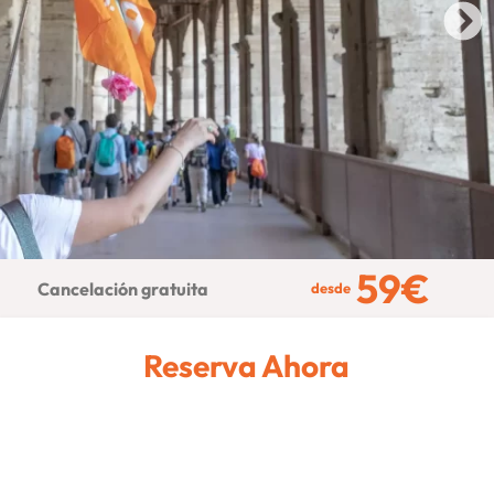
59
€
Cancelación gratuita
desde
Reserva Ahora