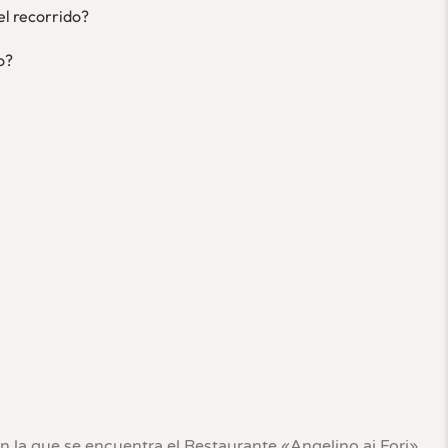
el recorrido?
o?
n la que se encuentra el Restaurante «Angelino ai Fori».