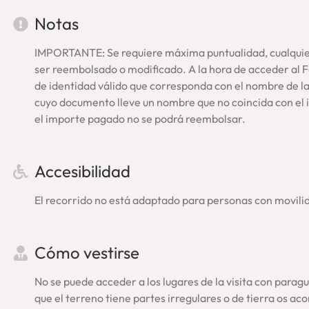
Confirmación de la visita guiada Colis
Notas
Tras la reserva y pago recibirás inmediatamente la confirmació
enviaremos también el voucher con todos los detalles: lugar e
IMPORTANTE: Se requiere máxima puntualidad, cualquier 
confirmación del horario. Si no lo encuentras, por favor, revi
ser reembolsado o modificado. A la hora de acceder al
(
info@enroma.com
).
Asegúrate tu plaza en una visita guia
de identidad válido que corresponda con el nombre de la
especial
.
cuyo documento lleve un nombre que no coincida con el in
el importe pagado no se podrá reembolsar.
Ahorra y enriquece tu experie
Accesibilidad
Visita Roma por completo
reservando nuestro
tour Vaticano 
mayor comodidad. Se trata de una
oferta especial
con entrada
El recorrido no está adaptado para personas con movili
Romano y el Palatino. Los tours se realizan, además, en grupo
sin intermediarios y cancelación gratuita.
Cómo vestirse
Tour Coliseo Romano… De lo mejor, EnRoma
No se puede acceder a los lugares de la visita con para
¡Quedamos En Roma! Un juego de palabras, sí, pero también 
que el terreno tiene partes irregulares o de tierra os 
mucho abarca poco aprieta, queremos seguir especializándo