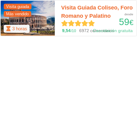
Visita guiada
Visita Guiada Coliseo, Foro
Más vendido
desde
Romano y Palatino
59
€
3 horas
9,54
6972 comentarios
Cancelación gratuita